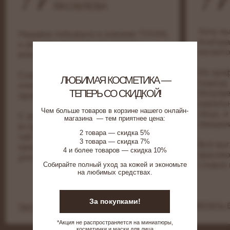
Соц. сеть
Telegram
2GIS
WhatsApp
Телефон
ZOON
MAX
ВКонтакте
Оставить отзыв
ЛЮБИМАЯ КОСМЕТИКА —
ТЕПЕРЬ СО СКИДКОЙ!
Чем больше товаров в корзине нашего онлайн-
магазина — тем приятнее цена:
2 товара — скидка 5%
3 товара — скидка 7%
4 и более товаров — скидка 10%
Собирайте полный уход за кожей и экономьте
на любимых средствах.
За покупками!
*Акция не распространяется на миниатюры,
косметички и маски для лица