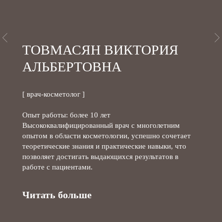
Согласие на обработку персональных данных
ООО "Победа"
© 2025-2026 Все права защищены
КТОРИЯ
ПЕТРОВА АНАС
TOVIAL’
АЛЕКСАНДРОВ
[ врач-дерматовенеролог, космето
Опыт работы: более 7 лет
с многолетним
Специализация: аппаратная, инъе
 успешно сочетает
эстетическая и терапевтическая 
ские навыки, что
 результатов в
Читать больше