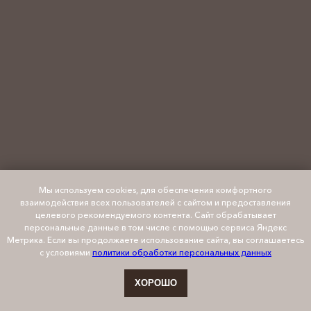
Мы используем cookies, для обеспечения комфортного
взаимодействия всех пользователей с сайтом и предоставления
целевого рекомендуемого контента. Сайт обрабатывает
персональные данные в том числе с помощью сервиса Яндекс
Метрика. Если вы продолжаете использование сайта, вы соглашаетесь
с условиями
политики обработки персональных данных
ХОРОШО
Онлайн-запись